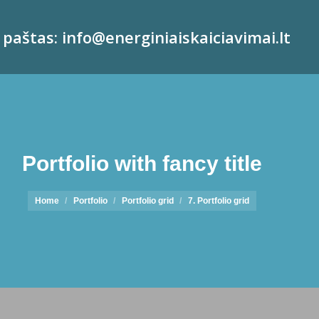
. paštas: info@energiniaiskaiciavimai.lt
Portfolio with fancy title
You are here:
Home
Portfolio
Portfolio grid
7. Portfolio grid