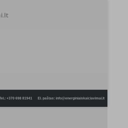
.lt
Tel.: +370 698 81941
El. paštas: info@energiniaiskaiciavimai.lt