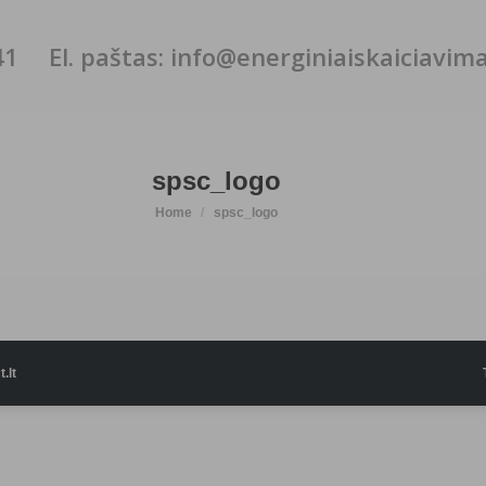
41
El. paštas: info@energiniaiskaiciavimai
spsc_logo
You are here:
Home
spsc_logo
.lt