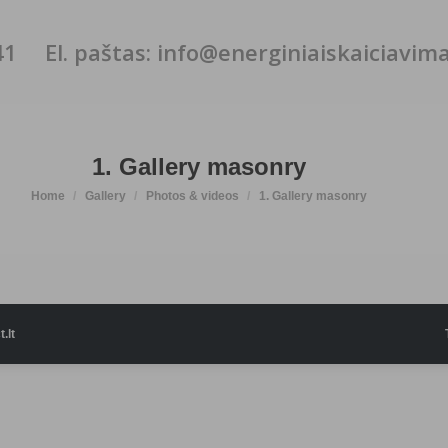
41
El. paštas: info@energiniaiskaiciavimai
1. Gallery masonry
You are here:
Home
Gallery
Photos & videos
1. Gallery masonry
.lt