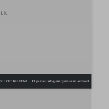
.lt
Tel.: +370 698 81941
El. paštas: info@energiniaiskaiciavimai.lt